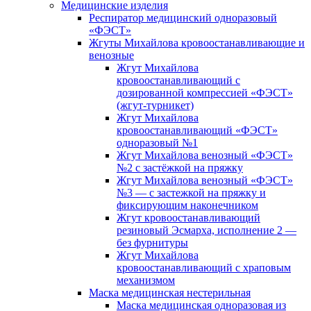
Медицинские изделия
Респиратор медицинский одноразовый
«ФЭСТ»
Жгуты Михайлова кровоостанавливающие и
венозные
Жгут Михайлова
кровоостанавливающий с
дозированной компрессией «ФЭСТ»
(жгут-турникет)
Жгут Михайлова
кровоостанавливающий «ФЭСТ»
одноразовый №1
Жгут Михайлова венозный «ФЭСТ»
№2 с застёжкой на пряжку
Жгут Михайлова венозный «ФЭСТ»
№3 — с застежкой на пряжку и
фиксирующим наконечником
Жгут кровоостанавливающий
резиновый Эсмарха, исполнение 2 —
без фурнитуры
Жгут Михайлова
кровоостанавливающий с храповым
механизмом
Маска медицинская нестерильная
Маска медицинская одноразовая из