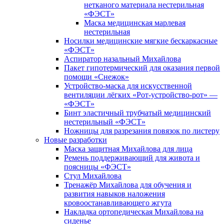
нетканого материала нестерильная
«ФЭСТ»
Маска медицинская марлевая
нестерильная
Носилки медицинские мягкие бескаркасные
«ФЭСТ»
Аспиратор назальный Михайлова
Пакет гипотермический для оказания первой
помощи «Снежок»
Устройство-маска для искусственной
вентиляции лёгких «Рот-устройство-рот» —
«ФЭСТ»
Бинт эластичный трубчатый медицинский
нестерильный «ФЭСТ»
Ножницы для разрезания повязок по листеру
Новые разработки
Маска защитная Михайлова для лица
Ремень поддерживающий для живота и
поясницы «ФЭСТ»
Стул Михайлова
Тренажёр Михайлова для обучения и
развития навыков наложения
кровоостанавливающего жгута
Накладка ортопедическая Михайлова на
сиденье