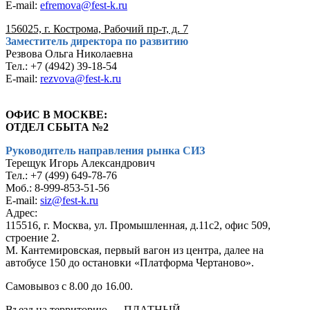
E-mail:
efremova@fest-k.ru
156025, г. Кострома, Рабочий пр-т, д. 7
Заместитель директора по развитию
Резвова Ольга Николаевна
Тел.: +7 (4942) 39-18-54
E-mail:
rezvova@fest-k.ru
ОФИС В МОСКВЕ:
ОТДЕЛ СБЫТА №2
Руководитель направления рынка СИЗ
Терещук Игорь Александрович
Тел.: +7 (499) 649-78-76
Моб.: 8-999-853-51-56
E-mail:
siz@fest-k.ru
Адрес:
115516, г. Москва, ул. Промышленная, д.11с2, офис 509,
строение 2.
М. Кантемировская, первый вагон из центра, далее на
автобусе 150 до остановки «Платформа Чертаново».
Самовывоз с 8.00 до 16.00.
Въезд на территорию — ПЛАТНЫЙ.