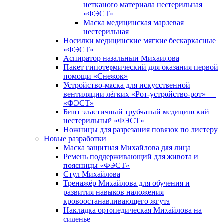
нетканого материала нестерильная
«ФЭСТ»
Маска медицинская марлевая
нестерильная
Носилки медицинские мягкие бескаркасные
«ФЭСТ»
Аспиратор назальный Михайлова
Пакет гипотермический для оказания первой
помощи «Снежок»
Устройство-маска для искусственной
вентиляции лёгких «Рот-устройство-рот» —
«ФЭСТ»
Бинт эластичный трубчатый медицинский
нестерильный «ФЭСТ»
Ножницы для разрезания повязок по листеру
Новые разработки
Маска защитная Михайлова для лица
Ремень поддерживающий для живота и
поясницы «ФЭСТ»
Стул Михайлова
Тренажёр Михайлова для обучения и
развития навыков наложения
кровоостанавливающего жгута
Накладка ортопедическая Михайлова на
сиденье