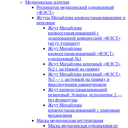
Медицинские изделия
Респиратор медицинский одноразовый
«ФЭСТ»
Жгуты Михайлова кровоостанавливающие и
венозные
Жгут Михайлова
кровоостанавливающий с
дозированной компрессией «ФЭСТ»
(жгут-турникет)
Жгут Михайлова
кровоостанавливающий «ФЭСТ»
одноразовый №1
Жгут Михайлова венозный «ФЭСТ»
№2 с застёжкой на пряжку
Жгут Михайлова венозный «ФЭСТ»
№3 — с застежкой на пряжку и
фиксирующим наконечником
Жгут кровоостанавливающий
резиновый Эсмарха, исполнение 2 —
без фурнитуры
Жгут Михайлова
кровоостанавливающий с храповым
механизмом
Маска медицинская нестерильная
Маска медицинская одноразовая из