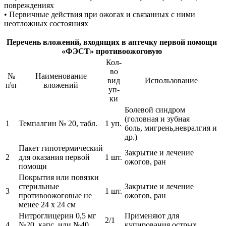
повреждениях
• Первичные действия при ожогах и связанных с ними
неотложных состояниях
Перечень вложений, входящих в аптечку первой помощи
«ФЭСТ» противоожоговую
Кол-
во
№
Наименование
вид
Использование
п\п
вложений
уп-
ки
Болевой синдром
(головная и зубная
1
Темпалгин № 20, табл.
1 уп.
боль, мигрень,невралгия и
др.)
Пакет гипотермический
Закрытие и лечение
2
для оказания первой
1 шт.
ожогов, ран
помощи
Покрытия или повязки
стерильные
Закрытие и лечение
3
1 шт.
противоожоговые не
ожогов, ран
менее 24 х 24 см
Нитроглицерин 0,5 мг
Применяют для
2/1
4
№20, капс. или №40,
купирования острых