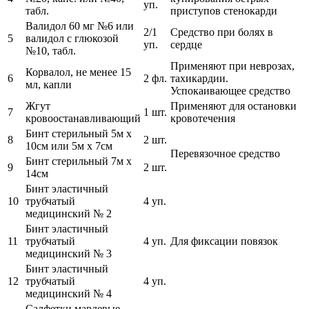
уп.
табл.
приступов стенокарди
Валидол 60 мг №6 или
2/1
Средство при болях в
5
валидол с глюкозой
уп.
сердце
№10, табл.
Применяют при неврозах,
Корвалол, не менее 15
6
2 фл.
тахикардии.
мл, капли
Успокаивающее средство
Жгут
Применяют для остановки
7
1 шт.
кровоостанавливающий
кровотечения
Бинт стерильный 5м х
8
2 шт.
10см или 5м x 7см
Перевязочное средство
Бинт стерильный 7м х
9
2 шт.
14см
Бинт эластичный
10
трубчатый
4 уп.
медицинский № 2
Бинт эластичный
11
трубчатый
4 уп.
Для фиксации повязок
медицинский № 3
Бинт эластичный
12
трубчатый
4 уп.
медицинский № 4
Салфетки марлевые