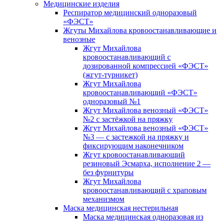
Медицинские изделия
Респиратор медицинский одноразовый
«ФЭСТ»
Жгуты Михайлова кровоостанавливающие и
венозные
Жгут Михайлова
кровоостанавливающий с
дозированной компрессией «ФЭСТ»
(жгут-турникет)
Жгут Михайлова
кровоостанавливающий «ФЭСТ»
одноразовый №1
Жгут Михайлова венозный «ФЭСТ»
№2 с застёжкой на пряжку
Жгут Михайлова венозный «ФЭСТ»
№3 — с застежкой на пряжку и
фиксирующим наконечником
Жгут кровоостанавливающий
резиновый Эсмарха, исполнение 2 —
без фурнитуры
Жгут Михайлова
кровоостанавливающий с храповым
механизмом
Маска медицинская нестерильная
Маска медицинская одноразовая из