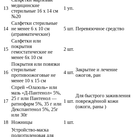
медицинские
13
1 уп.
стерильные 16 х 14 см
№20
Салфетки стерильные
14
не менее 6 х 10 см
5 шт.
Перевязочное средство
(атравматические)
Салфетки или
покрытия
15
2 шт.
гемостатические не
менее 6х 10 см
Покрытия или повязки
стерильные
Закрытие и лечение
16
4 шт.
противоожоговые не
ожогов, ран
менее 10 х 15 см
Спрей «Олазоль» или
мазь «Д-Пантенол» 5%,
Для быстрого заживления
25 г или Пантенол —
17
1 шт.
повреждённой кожи
ратиофарм 5%, 35 г или
(ожоги, раны )
Декспантенол 5%, 25г
или 30г
18
Ножницы
1 шт.
Устройство-маска
полиэтиленовая для