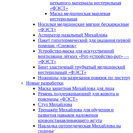
нетканого материала нестерильная
«ФЭСТ»
Маска медицинская марлевая
нестерильная
Носилки медицинские мягкие бескаркасные
«ФЭСТ»
Аспиратор назальный Михайлова
Пакет гипотермический для оказания первой
помощи «Снежок»
Устройство-маска для искусственной
вентиляции лёгких «Рот-устройство-рот» —
«ФЭСТ»
Бинт эластичный трубчатый медицинский
нестерильный «ФЭСТ»
Ножницы для разрезания повязок по листеру
Новые разработки
Маска защитная Михайлова для лица
Ремень поддерживающий для живота и
поясницы «ФЭСТ»
Стул Михайлова
Тренажёр Михайлова для обучения и
развития навыков наложения
кровоостанавливающего жгута
Накладка ортопедическая Михайлова на
сиденье