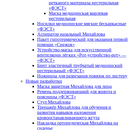
нетканого материала нестерильная
«ФЭСТ»
Маска медицинская марлевая
нестерильная
Носилки медицинские мягкие бескаркасные
«ФЭСТ»
Аспиратор назальный Михайлова
Пакет гипотермический для оказания первой
помощи «Снежок»
Устройство-маска для искусственной
вентиляции лёгких «Рот-устройство-рот» —
«ФЭСТ»
Бинт эластичный трубчатый медицинский
нестерильный «ФЭСТ»
Ножницы для разрезания повязок по листеру
Новые разработки
Маска защитная Михайлова для лица
Ремень поддерживающий для живота и
поясницы «ФЭСТ»
Стул Михайлова
Тренажёр Михайлова для обучения и
развития навыков наложения
кровоостанавливающего жгута
Накладка ортопедическая Михайлова на
сиденье