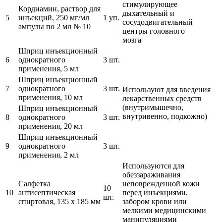
стимулирующее
Кордиамин, раствор для
дыхательный и
5
инъекций, 250 мг/мл
1 уп.
сосудодвигательный
ампулы по 2 мл № 10
центры головного
мозга
Шприц инъекционный
6
однократного
3 шт.
применения, 5 мл
Шприц инъекционный
7
однократного
3 шт.
Используют для введения
применения, 10 мл
лекарственных средств
(внутримышечно,
Шприц инъекционный
внутривенно, подкожно)
8
однократного
3 шт.
применения, 20 мл
Шприц инъекционный
9
однократного
3 шт.
применения, 2 мл
Используются для
обеззараживания
Салфетка
неповрежденной кожи
10
10
антисептическая
перед инъекциями,
шт.
спиртовая, 135 х 185 мм
забором крови или
мелкими медицинскими
манипуляциями