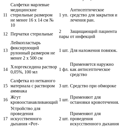
Салфетки марлевые
медицинские
Антисептическое
11
стерильные размером
1 уп.
средство для закрытия и
не менее 16 х 14 см №
лечения ран.
10
2
Защищающий пациента
12
Перчатки стерильные
пары
от инфекций
Лейкопластырь
фиксирующий
13
1 шт.
Для наложения повязок.
рулонный размером не
менее 2 х 500 см
Применяется наружно
Хлоргексидина раствор
14
1 фл.
как антисептическое
0,05%, 100 мл
средство
Салфетка из нетканого
15
материала с раствором
3 шт.
Средство при обмороке
аммиака
Жгут
Применяют для
16
1 шт.
кровоостанавливающий
остановки кровотечения.
Устройство для
проведения
Применяют для
17
искусственного
2 шт.
проведения
дыхания «Рот-
искусственного дыхания