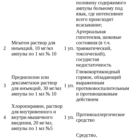
половину содержимого
ампулы больному под
язык, где интенсивнее
всего происходит
всасывание;
Артериальная
гипотензия, шоковые
Мезатон раствор для
состояния (в т.ч.
2
инъекций, 10 мг/мл
1 уп.
травматический,
ампулы по 1 мл № 10
токсический),
сосудистая
недостаточность
Глюкокортикоидный
Преднизолон или
гормон, обладающий
дексаметазон раствор
выраженным
3
1 уп.
для инъекций, 30 мг/мл
противовоспалительным
ампулы по 1 мл № 10
и противошоковым
действием
Хлоропирамин, раствор
для внутривенного и
Противоаллергическое
4
внутри-мышечного
1 уп.
средство
введения, 20 мг/мл,
ампулы по 1 мл №5
Средство,