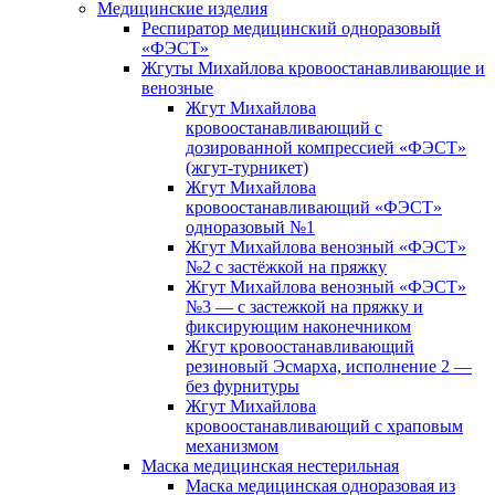
Медицинские изделия
Респиратор медицинский одноразовый
«ФЭСТ»
Жгуты Михайлова кровоостанавливающие и
венозные
Жгут Михайлова
кровоостанавливающий с
дозированной компрессией «ФЭСТ»
(жгут-турникет)
Жгут Михайлова
кровоостанавливающий «ФЭСТ»
одноразовый №1
Жгут Михайлова венозный «ФЭСТ»
№2 с застёжкой на пряжку
Жгут Михайлова венозный «ФЭСТ»
№3 — с застежкой на пряжку и
фиксирующим наконечником
Жгут кровоостанавливающий
резиновый Эсмарха, исполнение 2 —
без фурнитуры
Жгут Михайлова
кровоостанавливающий с храповым
механизмом
Маска медицинская нестерильная
Маска медицинская одноразовая из