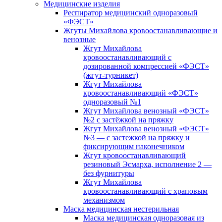
Медицинские изделия
Респиратор медицинский одноразовый
«ФЭСТ»
Жгуты Михайлова кровоостанавливающие и
венозные
Жгут Михайлова
кровоостанавливающий с
дозированной компрессией «ФЭСТ»
(жгут-турникет)
Жгут Михайлова
кровоостанавливающий «ФЭСТ»
одноразовый №1
Жгут Михайлова венозный «ФЭСТ»
№2 с застёжкой на пряжку
Жгут Михайлова венозный «ФЭСТ»
№3 — с застежкой на пряжку и
фиксирующим наконечником
Жгут кровоостанавливающий
резиновый Эсмарха, исполнение 2 —
без фурнитуры
Жгут Михайлова
кровоостанавливающий с храповым
механизмом
Маска медицинская нестерильная
Маска медицинская одноразовая из