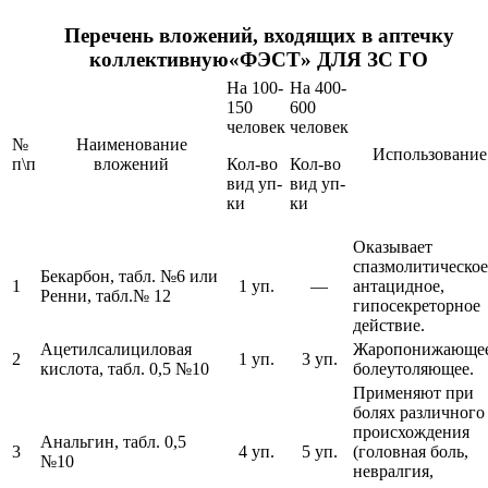
Перечень вложений, входящих в аптечку
коллективную«ФЭСТ» ДЛЯ ЗС ГО
На 100-
На 400-
150
600
человек
человек
№
Наименование
Использование
п\п
вложений
Кол-во
Кол-во
вид уп-
вид уп-
ки
ки
Оказывает
спазмолитическое
Бекарбон, табл. №6 или
1
1 уп.
—
антацидное,
Ренни, табл.№ 12
гипосекреторное
действие.
Ацетилсалициловая
Жаропонижающее
2
1 уп.
3 уп.
кислота, табл. 0,5 №10
болеутоляющее.
Применяют при
болях различного
происхождения
Анальгин, табл. 0,5
3
4 уп.
5 уп.
(головная боль,
№10
невралгия,