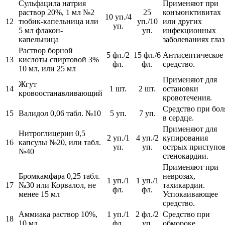
Сульфацила натрия
Применяют при
раствор 20%, 1 мл №2
25
конъюнктивитах
10 уп./4
12
тюбик-капельница или
уп./10
или других
уп.
5 мл флакон-
уп.
инфекционных
капельница
заболеваниях глаз
Раствор борной
5 фл./2
15 фл./6
Антисептическое
13
кислоты спиртовой 3%
фл.
фл.
средство.
10 мл, или 25 мл
Применяют для
Жгут
14
1 шт.
2 шт.
остановки
кровоостанавливающий
кровотечения.
Средство при бол
15
Валидол 0,06 табл. №10
5 уп.
7 уп.
в сердце.
Применяют для
Нитроглицерин 0,5
2 уп./1
4 уп./2
купирования
16
капсулы №20, или табл.
уп.
уп.
острых приступо
№40
стенокардии.
Применяют при
Бромкамфара 0,25 табл.
неврозах,
1 уп./1
1 уп./1
17
№30 или Корвалол, не
тахикардии.
фл.
фл.
менее 15 мл
Успокаивающее
средство.
Аммиака раствор 10%,
1 уп./1
2 фл./2
Средство при
18
10 мл
фл.
уп.
обмороке.