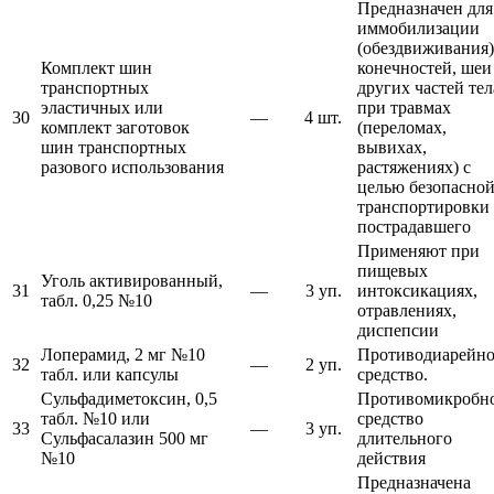
Предназначен для
иммобилизации
(обездвиживания)
Комплект шин
конечностей, шеи
транспортных
других частей тел
эластичных или
при травмах
30
—
4 шт.
комплект заготовок
(переломах,
шин транспортных
вывихах,
разового использования
растяжениях) с
целью безопасно
транспортировки
пострадавшего
Применяют при
пищевых
Уголь активированный,
31
—
3 уп.
интоксикациях,
табл. 0,25 №10
отравлениях,
диспепсии
Лоперамид, 2 мг №10
Противодиарейно
32
—
2 уп.
табл. или капсулы
средство.
Сульфадиметоксин, 0,5
Противомикробн
табл. №10 или
средство
33
—
3 уп.
Сульфасалазин 500 мг
длительного
№10
действия
Предназначена