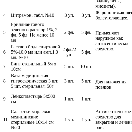
радикулиты,
миозиты).
Жаропонижающее
4
Цитрамон, табл. №10
3 уп.
3 уп.
болеутоляющее.
Бриллиантового
зеленого раствор 1%, 2
5
2 фл.
5 фл.
Применяют
фл. 5 фл. Не менее 10
наружное как
мл
антисептическое
Раствор йода спиртовой
средство.
2 фл./2
6
5%-10,0 мл или амп.1,0
5 фл.
уп.
мл. №10
Бинт стерильный 5м х
7
5 шт.
10 шт.
10см
Вата медицинская
8
гигроскопическая 3 шт.
3 шт.
5 шт.
Для наложения
5 шт. стерильная, 50г
повязок.
Лейкопластырь 5х500
9
1 шт.
1 шт.
см
Салфетки марлевые
Антисептическое
медицинские
средство для
11
1 уп.
1 уп.
стерильные 16х14 см
закрытия и лечен
№20
ран.