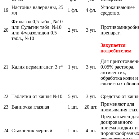
Настойка валерианы, 25
Успокаивающее
19
1 фл.
4 фл.
мл
средство.
Фталазол 0,5 табл., №10
или Сульгин табл. №10
Противомикробн
20
2 уп.
3 уп.
или Фуразолидон 0,5
препарат.
табл., №10
Закупается
потребителем
Для приготовлен
21
Калия перманганат, 3 г*
1 уп.
3 уп.
0,05% раствора,
антисептик,
обработка кожи и
слизистых оболоч
22
Таблетки от кашля №10
5 уп.
3 уп.
Средство от кашл
Применяют для
23
Ванночка глазная
1 шт.
20 шт.
промывания глаз.
Предназначен для
дозированного
приема жидких и
24
Стаканчик мерный
1 шт.
4 шт.
порошкообразны
лекарственных