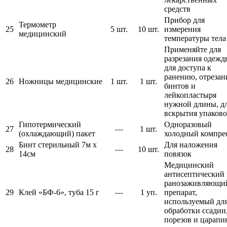
средств
Прибор для
Термометр
25
5 шт.
10 шт.
измерения
медицинский
температуры тела
Применяйте для
разрезания одежд
для доступа к
ранению, отрезан
26
Ножницы медицинские
1 шт.
1 шт.
бинтов и
лейкопластыря
нужной длины, д
вскрытия упаков
Гипотермический
Одноразовый
27
—
1 шт.
(охлаждающий) пакет
холодный компре
Бинт стерильный 7м х
Для наложения
28
—
10 шт.
14см
повязок
Медицинский
антисептический
ранозаживляющи
29
Клей «БФ-6», туба 15 г
—
1 уп.
препарат,
используемый дл
обработки ссадин
порезов и царапи