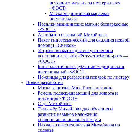
нетканого материала нестерильная
«ФЭСТ»
Маска медицинская марлевая
нестерильная
Носилки медицинские мягкие бескаркасные
«ФЭСТ»
Аспиратор назальный Михайлова
Пакет гипотермический для оказания первой
помощи «Снежок»
Устройство-маска для искусственной
вентиляции лёгких «Рот-устройство-рот» —
«ФЭСТ»
Бинт эластичный трубчатый медицинский
нестерильный «ФЭСТ»
Ножницы для разрезания повязок по листеру
Новые разработки
Маска защитная Михайлова для лица
Ремень поддерживающий для живота и
поясницы «ФЭСТ»
Стул Михайлова
Тренажёр Михайлова для обучения и
развития навыков наложения
кровоостанавливающего жгута
Накладка ортопедическая Михайлова на
сиденье