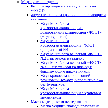
Медицинские изделия
Респиратор медицинский одноразовый
«ФЭСТ»
Жгуты Михайлова кровоостанавливающие и
венозные
Жгут Михайлова
кровоостанавливающий с
дозированной компрессией «ФЭСТ»
(жгут-турникет)
Жгут Михайлова
кровоостанавливающий «ФЭСТ»
одноразовый №1
Жгут Михайлова венозный «ФЭСТ»
№2 с застёжкой на пряжку
Жгут Михайлова венозный «ФЭСТ»
№3 — с застежкой на пряжку и
фиксирующим наконечником
Жгут кровоостанавливающий
резиновый Эсмарха, исполнение 2 —
без фурнитуры
Жгут Михайлова
кровоостанавливающий с храповым
механизмом
Маска медицинская нестерильная
Маска медицинская одноразовая из