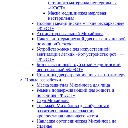
нетканого материала нестерильная
«ФЭСТ»
Маска медицинская марлевая
нестерильная
Носилки медицинские мягкие бескаркасные
«ФЭСТ»
Аспиратор назальный Михайлова
Пакет гипотермический для оказания первой
помощи «Снежок»
Устройство-маска для искусственной
вентиляции лёгких «Рот-устройство-рот» —
«ФЭСТ»
Бинт эластичный трубчатый медицинский
нестерильный «ФЭСТ»
Ножницы для разрезания повязок по листеру
Новые разработки
Маска защитная Михайлова для лица
Ремень поддерживающий для живота и
поясницы «ФЭСТ»
Стул Михайлова
Тренажёр Михайлова для обучения и
развития навыков наложения
кровоостанавливающего жгута
Накладка ортопедическая Михайлова на
сиденье