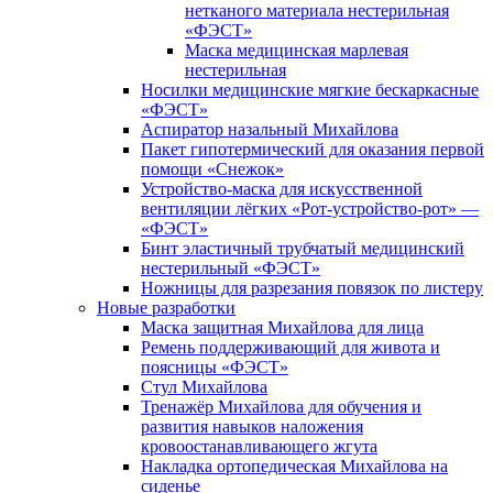
нетканого материала нестерильная
«ФЭСТ»
Маска медицинская марлевая
нестерильная
Носилки медицинские мягкие бескаркасные
«ФЭСТ»
Аспиратор назальный Михайлова
Пакет гипотермический для оказания первой
помощи «Снежок»
Устройство-маска для искусственной
вентиляции лёгких «Рот-устройство-рот» —
«ФЭСТ»
Бинт эластичный трубчатый медицинский
нестерильный «ФЭСТ»
Ножницы для разрезания повязок по листеру
Новые разработки
Маска защитная Михайлова для лица
Ремень поддерживающий для живота и
поясницы «ФЭСТ»
Стул Михайлова
Тренажёр Михайлова для обучения и
развития навыков наложения
кровоостанавливающего жгута
Накладка ортопедическая Михайлова на
сиденье