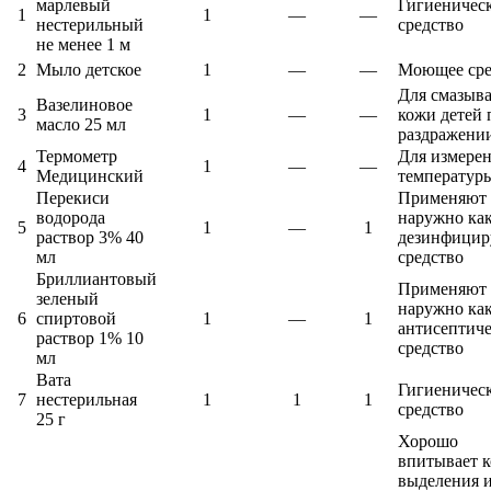
марлевый
Гигиеничес
1
1
—
—
нестерильный
средство
не менее 1 м
2
Мыло детское
1
—
—
Моющее сре
Для смазыв
Вазелиновое
3
1
—
—
кожи детей 
масло 25 мл
раздражени
Термометр
Для измере
4
1
—
—
Медицинский
температуры
Перекиси
Применяют
водорода
наружно ка
5
1
—
1
раствор 3% 40
дезинфици
мл
средство
Бриллиантовый
Применяют
зеленый
наружно ка
6
спиртовой
1
—
1
антисептиче
раствор 1% 10
средство
мл
Вата
Гигиеничес
7
нестерильная
1
1
1
средство
25 г
Хорошо
впитывает 
выделения 