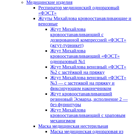
Медицинские изделия
Респиратор медицинский одноразовый
«ФЭСТ»
Жгуты Михайлова кровоостанавливающие и
венозные
Жгут Михайлова
кровоостанавливающий с
дозированной компрессией «ФЭСТ»
(жгут-турникет)
Жгут Михайлова
кровоостанавливающий «ФЭСТ»
одноразовый №1
Жгут Михайлова венозный «ФЭСТ»
№2 с застёжкой на пряжку
Жгут Михайлова венозный «ФЭСТ»
№3 — с застежкой на пряжку и
фиксирующим наконечником
Жгут кровоостанавливающий
резиновый Эсмарха, исполнение 2 —
без фурнитуры
Жгут Михайлова
кровоостанавливающий с храповым
механизмом
Маска медицинская нестерильная
Маска медицинская одноразовая из