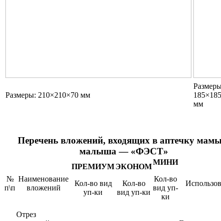
Размеры
Размеры: 210×210×70 мм
185×18
мм
Перечень вложений, входящих в аптечку мамы
малыша — «ФЭСТ»
МИНИ
ПРЕМИУМ
ЭКОНОМ
№
Наименование
Кол-во
Кол-во вид
Кол-во
Использо
п\п
вложений
вид уп-
уп-ки
вид уп-ки
ки
Отрез