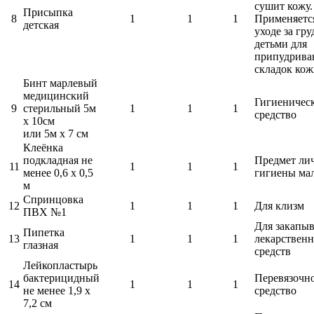
сушит кожу.
Присыпка
8
1
1
1
Применяетс
детская
уходе за гр
детьми для
припудрива
складок кож
Бинт марлевый
медицинский
Гигиеничес
9
стерильный 5м
1
1
1
средство
х 10см
или 5м х 7 см
Клеёнка
подкладная не
Предмет ли
11
1
1
1
менее 0,6 х 0,5
гигиены ма
м
Спринцовка
12
1
1
1
Для клизм
ПВХ №1
Для закапы
Пипетка
13
1
1
1
лекарствен
глазная
средств
Лейкопластырь
бактерицидный
Перевязочн
14
1
1
1
не менее 1,9 x
средство
7,2 см