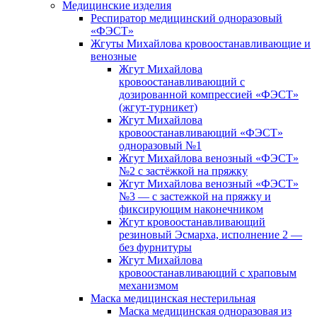
Медицинские изделия
Респиратор медицинский одноразовый
«ФЭСТ»
Жгуты Михайлова кровоостанавливающие и
венозные
Жгут Михайлова
кровоостанавливающий с
дозированной компрессией «ФЭСТ»
(жгут-турникет)
Жгут Михайлова
кровоостанавливающий «ФЭСТ»
одноразовый №1
Жгут Михайлова венозный «ФЭСТ»
№2 с застёжкой на пряжку
Жгут Михайлова венозный «ФЭСТ»
№3 — с застежкой на пряжку и
фиксирующим наконечником
Жгут кровоостанавливающий
резиновый Эсмарха, исполнение 2 —
без фурнитуры
Жгут Михайлова
кровоостанавливающий с храповым
механизмом
Маска медицинская нестерильная
Маска медицинская одноразовая из