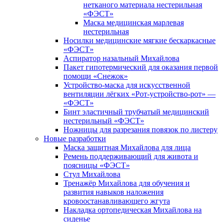
нетканого материала нестерильная
«ФЭСТ»
Маска медицинская марлевая
нестерильная
Носилки медицинские мягкие бескаркасные
«ФЭСТ»
Аспиратор назальный Михайлова
Пакет гипотермический для оказания первой
помощи «Снежок»
Устройство-маска для искусственной
вентиляции лёгких «Рот-устройство-рот» —
«ФЭСТ»
Бинт эластичный трубчатый медицинский
нестерильный «ФЭСТ»
Ножницы для разрезания повязок по листеру
Новые разработки
Маска защитная Михайлова для лица
Ремень поддерживающий для живота и
поясницы «ФЭСТ»
Стул Михайлова
Тренажёр Михайлова для обучения и
развития навыков наложения
кровоостанавливающего жгута
Накладка ортопедическая Михайлова на
сиденье