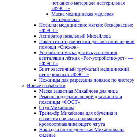
нетканого материала нестерильная
«ФЭСТ»
Маска медицинская марлевая
нестерильная
Носилки медицинские мягкие бескаркасные
«ФЭСТ»
Аспиратор назальный Михайлова
Пакет гипотермический для оказания первой
помощи «Снежок»
Устройство-маска для искусственной
вентиляции лёгких «Рот-устройство-рот» —
«ФЭСТ»
Бинт эластичный трубчатый медицинский
нестерильный «ФЭСТ»
Ножницы для разрезания повязок по листеру
Новые разработки
Маска защитная Михайлова для лица
Ремень поддерживающий для живота и
поясницы «ФЭСТ»
Стул Михайлова
Тренажёр Михайлова для обучения и
развития навыков наложения
кровоостанавливающего жгута
Накладка ортопедическая Михайлова на
сиденье