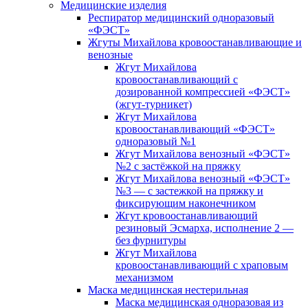
Медицинские изделия
Респиратор медицинский одноразовый
«ФЭСТ»
Жгуты Михайлова кровоостанавливающие и
венозные
Жгут Михайлова
кровоостанавливающий с
дозированной компрессией «ФЭСТ»
(жгут-турникет)
Жгут Михайлова
кровоостанавливающий «ФЭСТ»
одноразовый №1
Жгут Михайлова венозный «ФЭСТ»
№2 с застёжкой на пряжку
Жгут Михайлова венозный «ФЭСТ»
№3 — с застежкой на пряжку и
фиксирующим наконечником
Жгут кровоостанавливающий
резиновый Эсмарха, исполнение 2 —
без фурнитуры
Жгут Михайлова
кровоостанавливающий с храповым
механизмом
Маска медицинская нестерильная
Маска медицинская одноразовая из