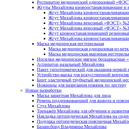
Респиратор медицинский одноразовый «ФЭС
Жгуты Михайлова кровоостанавливающие и 
Жгут Михайлова кровоостанавливающий
Жгут Михайлова кровоостанавливающ
Жгут Михайлова венозный «ФЭСТ» №2 с
Жгут Михайлова венозный «ФЭСТ» №3 
Жгут кровоостанавливающий резиновый
Жгут Михайлова кровоостанавливающи
Маска медицинская нестерильная
Маска медицинская одноразовая из нет
Маска медицинская марлевая нестериль
Носилки медицинские мягкие бескаркасные
Аспиратор назальный Михайлова
Пакет гипотермический для оказания перво
Устройство-маска для искусственной вентил
Бинт эластичный трубчатый медицинский н
Ножницы для разрезания повязок по листеру
Новые разработки
Маска защитная Михайлова для лица
Ремень поддерживающий для живота и пояс
Стул Михайлова
Тренажёр Михайлова для обучения и развити
Накладка ортопедическая Михайлова на сиде
Подушка ортопедическая поясничная Михайл
Балансборд Владимира Михайлова