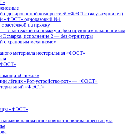
Т»
венозные
 с дозированной компрессией «ФЭСТ» (жгут-турникет)
ий «ФЭСТ» одноразовый №1
 застёжкой на пряжку
— с застежкой на пряжку и фиксирующим наконечником
 Эсмарха, исполнение 2 — без фурнитуры
й с храповым механизмом
каного материала нестерильная «ФЭСТ»
ная
 «ФЭСТ»
й помощи «Снежок»
яции лёгких «Рот-устройство-рот» — «ФЭСТ»
естерильный «ФЭСТ»
ницы «ФЭСТ»
я навыков наложения кровоостанавливающего жгута
нье
ова