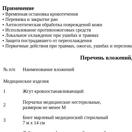
Применение
• Временная остановка кровотечения
• Перевязка и закрытие ран
• Антисептическая обработка повреждений кожи
• Использование противоожоговых средств
• Локальное охлаждение при ушибах и травмах
• Защита пострадавшего от переохлаждения
• Первичные действия при травмах, ожогах, ушибах и перелом
Перечень вложений
№ п/п
Наименование вложений
Медицинские изделия
1
Жгут кровоостанавливающий
Перчатки медицинские нестерильные,
2
размером не менее М
Бинт марлевый медицинский стерильный
3
7 м х 14 см