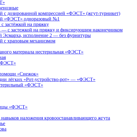
Т»
венозные
 с дозированной компрессией «ФЭСТ» (жгут-турникет)
ий «ФЭСТ» одноразовый №1
 застёжкой на пряжку
— с застежкой на пряжку и фиксирующим наконечником
 Эсмарха, исполнение 2 — без фурнитуры
й с храповым механизмом
каного материала нестерильная «ФЭСТ»
ная
 «ФЭСТ»
й помощи «Снежок»
яции лёгких «Рот-устройство-рот» — «ФЭСТ»
естерильный «ФЭСТ»
ницы «ФЭСТ»
я навыков наложения кровоостанавливающего жгута
нье
ова