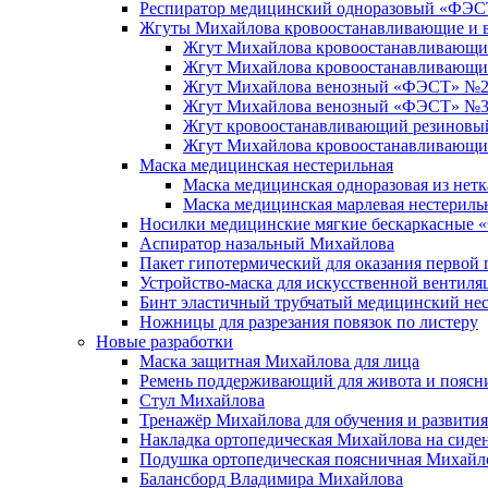
Респиратор медицинский одноразовый «ФЭС
Жгуты Михайлова кровоостанавливающие и 
Жгут Михайлова кровоостанавливающий
Жгут Михайлова кровоостанавливающ
Жгут Михайлова венозный «ФЭСТ» №2 с
Жгут Михайлова венозный «ФЭСТ» №3 
Жгут кровоостанавливающий резиновый
Жгут Михайлова кровоостанавливающи
Маска медицинская нестерильная
Маска медицинская одноразовая из нет
Маска медицинская марлевая нестериль
Носилки медицинские мягкие бескаркасные
Аспиратор назальный Михайлова
Пакет гипотермический для оказания перво
Устройство-маска для искусственной вентил
Бинт эластичный трубчатый медицинский н
Ножницы для разрезания повязок по листеру
Новые разработки
Маска защитная Михайлова для лица
Ремень поддерживающий для живота и пояс
Стул Михайлова
Тренажёр Михайлова для обучения и развити
Накладка ортопедическая Михайлова на сиде
Подушка ортопедическая поясничная Михайл
Балансборд Владимира Михайлова