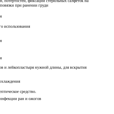
н, потёртостей, фиксации стерильных салфеток на
повязки при ранении груди
ан
го использования
ан
ан
ов и лейкопластыря нужной длины, для вскрытия
 охлаждения
птическое средство.
зинфекции ран и ожогов