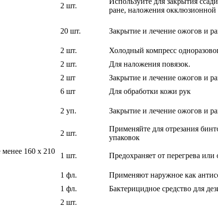
Используйте для закрытия ссади
2 шт.
ране, наложения окклюзионной 
20 шт.
Закрытие и лечение ожогов и р
2 шт.
Холодный компресс одноразово
2 шт.
Для наложения повязок.
2 шт
Закрытие и лечение ожогов и р
6 шт
Для обработки кожи рук
2 уп.
Закрытие и лечение ожогов и р
Применяйте для отрезания бинт
2 шт.
упаковок
 менее 160 x 210
1 шт.
Предохраняет от перегрева или
1 фл.
Применяют наружное как антисе
1 фл.
Бактерицидное средство для де
2 шт.