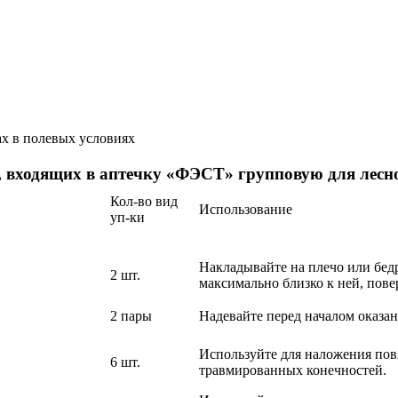
ах в полевых условиях
, входящих в аптечку «ФЭСТ» групповую для лесн
Кол-во вид
Использование
уп-ки
Накладывайте на плечо или бед
2 шт.
максимально близко к ней, пов
2 пары
Надевайте перед началом оказа
Используйте для наложения повя
6 шт.
травмированных конечностей.