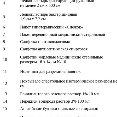
Лейкопластырь фиксирующий рулонный
4
не менее 2 см х 500 см
Лейкопластырь бактерицидный
5
1,9 см х 7,2 см
6
Пакет гипотермический «Снежок»
7
Пакет перевязочный медицинский стерильный
8
Салфетка противоожоговая
9
Салфетка антисептическая спиртовая
Салфетки марлевые медицинские стерильные
10
размером 16 х 14 см № 10
11
Ножницы для разрезания повязок
Покрывало спасательное изотермическое размером не
12
см
13
Бриллиантового зеленого раствор 1% 10 мл
14
Перекиси водорода раствор 3% 100 мл
15
Английские булавки стальные со спиралью