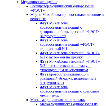
Медицинские изделия
Респиратор медицинский одноразовый
«ФЭСТ»
Жгуты Михайлова кровоостанавливающие и
венозные
Жгут Михайлова
кровоостанавливающий с
дозированной компрессией «ФЭСТ»
(жгут-турникет)
Жгут Михайлова
кровоостанавливающий «ФЭСТ»
одноразовый №1
Жгут Михайлова венозный «ФЭСТ»
№2 с застёжкой на пряжку
Жгут Михайлова венозный «ФЭСТ»
№3 — с застежкой на пряжку и
фиксирующим наконечником
Жгут кровоостанавливающий
резиновый Эсмарха, исполнение 2 —
без фурнитуры
Жгут Михайлова
кровоостанавливающий с храповым
механизмом
Маска медицинская нестерильная
Маска медицинская одноразовая из