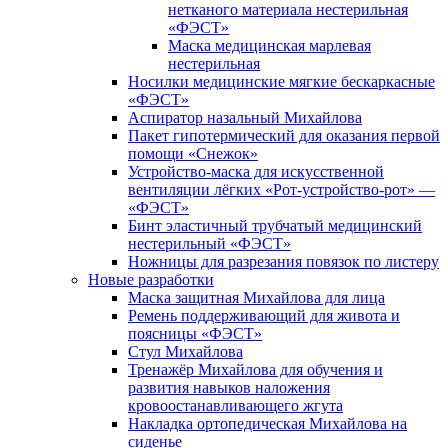
нетканого материала нестерильная
«ФЭСТ»
Маска медицинская марлевая
нестерильная
Носилки медицинские мягкие бескаркасные
«ФЭСТ»
Аспиратор назальный Михайлова
Пакет гипотермический для оказания первой
помощи «Снежок»
Устройство-маска для искусственной
вентиляции лёгких «Рот-устройство-рот» —
«ФЭСТ»
Бинт эластичный трубчатый медицинский
нестерильный «ФЭСТ»
Ножницы для разрезания повязок по листеру
Новые разработки
Маска защитная Михайлова для лица
Ремень поддерживающий для живота и
поясницы «ФЭСТ»
Стул Михайлова
Тренажёр Михайлова для обучения и
развития навыков наложения
кровоостанавливающего жгута
Накладка ортопедическая Михайлова на
сиденье