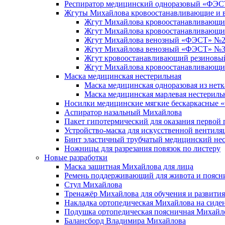
Респиратор медицинский одноразовый «ФЭС
Жгуты Михайлова кровоостанавливающие и 
Жгут Михайлова кровоостанавливающий
Жгут Михайлова кровоостанавливающ
Жгут Михайлова венозный «ФЭСТ» №2 с
Жгут Михайлова венозный «ФЭСТ» №3 
Жгут кровоостанавливающий резиновый
Жгут Михайлова кровоостанавливающи
Маска медицинская нестерильная
Маска медицинская одноразовая из нет
Маска медицинская марлевая нестериль
Носилки медицинские мягкие бескаркасные
Аспиратор назальный Михайлова
Пакет гипотермический для оказания перво
Устройство-маска для искусственной вентил
Бинт эластичный трубчатый медицинский н
Ножницы для разрезания повязок по листеру
Новые разработки
Маска защитная Михайлова для лица
Ремень поддерживающий для живота и пояс
Стул Михайлова
Тренажёр Михайлова для обучения и развити
Накладка ортопедическая Михайлова на сиде
Подушка ортопедическая поясничная Михайл
Балансборд Владимира Михайлова