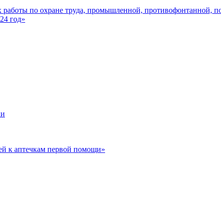
 работы по охране труда, промышленной, противофонтанной, по
24 год»
ки
ей к аптечкам первой помощи»