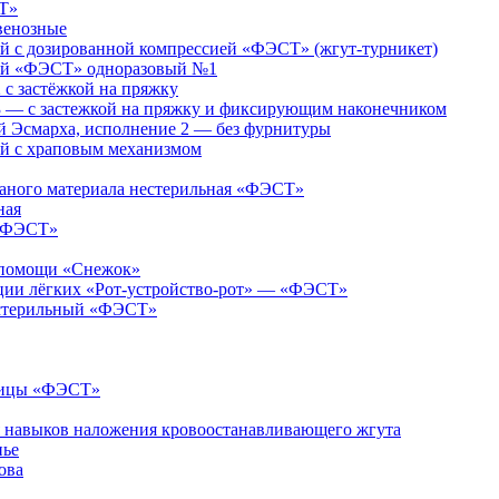
Т»
венозные
 с дозированной компрессией «ФЭСТ» (жгут-турникет)
ий «ФЭСТ» одноразовый №1
 застёжкой на пряжку
— с застежкой на пряжку и фиксирующим наконечником
 Эсмарха, исполнение 2 — без фурнитуры
й с храповым механизмом
каного материала нестерильная «ФЭСТ»
ная
 «ФЭСТ»
й помощи «Снежок»
яции лёгких «Рот-устройство-рот» — «ФЭСТ»
естерильный «ФЭСТ»
ницы «ФЭСТ»
я навыков наложения кровоостанавливающего жгута
нье
ова