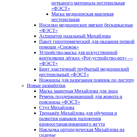
нетканого материала нестерильная
«ФЭСТ»
Маска медицинская марлевая
нестерильная
Носилки медицинские мягкие бескаркасные
«ФЭСТ»
Аспиратор назальный Михайлова
Пакет гипотермический для оказания первой
помощи «Снежок»
Устройство-маска для искусственной
вентиляции лёгких «Рот-устройство-рот» —
«ФЭСТ»
Бинт эластичный трубчатый медицинский
нестерильный «ФЭСТ»
Ножницы для разрезания повязок по листеру
Новые разработки
Маска защитная Михайлова для лица
Ремень поддерживающий для живота и
поясницы «ФЭСТ»
Стул Михайлова
Тренажёр Михайлова для обучения и
развития навыков наложения
кровоостанавливающего жгута
Накладка ортопедическая Михайлова на
сиденье