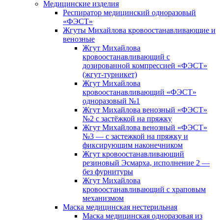
Медицинские изделия
Респиратор медицинский одноразовый
«ФЭСТ»
Жгуты Михайлова кровоостанавливающие и
венозные
Жгут Михайлова
кровоостанавливающий с
дозированной компрессией «ФЭСТ»
(жгут-турникет)
Жгут Михайлова
кровоостанавливающий «ФЭСТ»
одноразовый №1
Жгут Михайлова венозный «ФЭСТ»
№2 с застёжкой на пряжку
Жгут Михайлова венозный «ФЭСТ»
№3 — с застежкой на пряжку и
фиксирующим наконечником
Жгут кровоостанавливающий
резиновый Эсмарха, исполнение 2 —
без фурнитуры
Жгут Михайлова
кровоостанавливающий с храповым
механизмом
Маска медицинская нестерильная
Маска медицинская одноразовая из