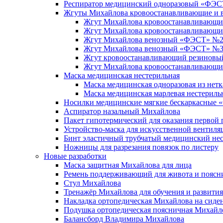
Респиратор медицинский одноразовый «ФЭС
Жгуты Михайлова кровоостанавливающие и 
Жгут Михайлова кровоостанавливающий
Жгут Михайлова кровоостанавливающ
Жгут Михайлова венозный «ФЭСТ» №2 с
Жгут Михайлова венозный «ФЭСТ» №3 
Жгут кровоостанавливающий резиновый
Жгут Михайлова кровоостанавливающи
Маска медицинская нестерильная
Маска медицинская одноразовая из нет
Маска медицинская марлевая нестериль
Носилки медицинские мягкие бескаркасные
Аспиратор назальный Михайлова
Пакет гипотермический для оказания перво
Устройство-маска для искусственной вентил
Бинт эластичный трубчатый медицинский н
Ножницы для разрезания повязок по листеру
Новые разработки
Маска защитная Михайлова для лица
Ремень поддерживающий для живота и пояс
Стул Михайлова
Тренажёр Михайлова для обучения и развити
Накладка ортопедическая Михайлова на сиде
Подушка ортопедическая поясничная Михайл
Балансборд Владимира Михайлова