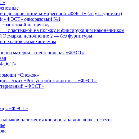
Т»
венозные
 с дозированной компрессией «ФЭСТ» (жгут-турникет)
ий «ФЭСТ» одноразовый №1
 застёжкой на пряжку
— с застежкой на пряжку и фиксирующим наконечником
 Эсмарха, исполнение 2 — без фурнитуры
й с храповым механизмом
каного материала нестерильная «ФЭСТ»
ная
 «ФЭСТ»
й помощи «Снежок»
яции лёгких «Рот-устройство-рот» — «ФЭСТ»
естерильный «ФЭСТ»
ницы «ФЭСТ»
я навыков наложения кровоостанавливающего жгута
нье
ова