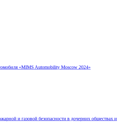
втомобиля «MIMS Automobility Moscow 2024»
жарной и газовой безопасности в дочерних обществах и