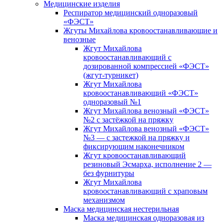
Медицинские изделия
Респиратор медицинский одноразовый
«ФЭСТ»
Жгуты Михайлова кровоостанавливающие и
венозные
Жгут Михайлова
кровоостанавливающий с
дозированной компрессией «ФЭСТ»
(жгут-турникет)
Жгут Михайлова
кровоостанавливающий «ФЭСТ»
одноразовый №1
Жгут Михайлова венозный «ФЭСТ»
№2 с застёжкой на пряжку
Жгут Михайлова венозный «ФЭСТ»
№3 — с застежкой на пряжку и
фиксирующим наконечником
Жгут кровоостанавливающий
резиновый Эсмарха, исполнение 2 —
без фурнитуры
Жгут Михайлова
кровоостанавливающий с храповым
механизмом
Маска медицинская нестерильная
Маска медицинская одноразовая из