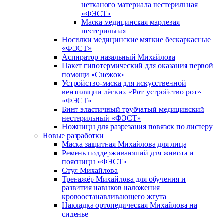
нетканого материала нестерильная
«ФЭСТ»
Маска медицинская марлевая
нестерильная
Носилки медицинские мягкие бескаркасные
«ФЭСТ»
Аспиратор назальный Михайлова
Пакет гипотермический для оказания первой
помощи «Снежок»
Устройство-маска для искусственной
вентиляции лёгких «Рот-устройство-рот» —
«ФЭСТ»
Бинт эластичный трубчатый медицинский
нестерильный «ФЭСТ»
Ножницы для разрезания повязок по листеру
Новые разработки
Маска защитная Михайлова для лица
Ремень поддерживающий для живота и
поясницы «ФЭСТ»
Стул Михайлова
Тренажёр Михайлова для обучения и
развития навыков наложения
кровоостанавливающего жгута
Накладка ортопедическая Михайлова на
сиденье