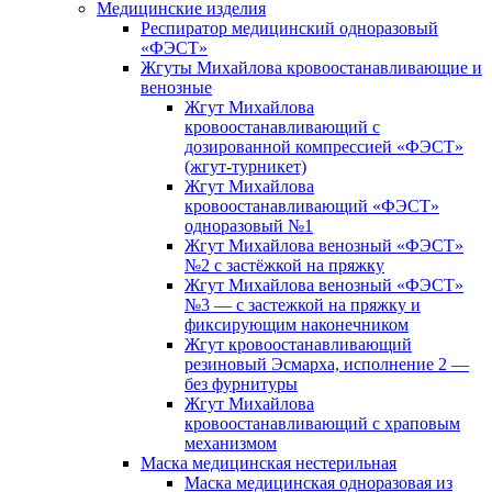
Медицинские изделия
Респиратор медицинский одноразовый
«ФЭСТ»
Жгуты Михайлова кровоостанавливающие и
венозные
Жгут Михайлова
кровоостанавливающий с
дозированной компрессией «ФЭСТ»
(жгут-турникет)
Жгут Михайлова
кровоостанавливающий «ФЭСТ»
одноразовый №1
Жгут Михайлова венозный «ФЭСТ»
№2 с застёжкой на пряжку
Жгут Михайлова венозный «ФЭСТ»
№3 — с застежкой на пряжку и
фиксирующим наконечником
Жгут кровоостанавливающий
резиновый Эсмарха, исполнение 2 —
без фурнитуры
Жгут Михайлова
кровоостанавливающий с храповым
механизмом
Маска медицинская нестерильная
Маска медицинская одноразовая из