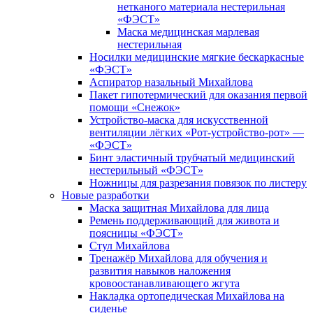
нетканого материала нестерильная
«ФЭСТ»
Маска медицинская марлевая
нестерильная
Носилки медицинские мягкие бескаркасные
«ФЭСТ»
Аспиратор назальный Михайлова
Пакет гипотермический для оказания первой
помощи «Снежок»
Устройство-маска для искусственной
вентиляции лёгких «Рот-устройство-рот» —
«ФЭСТ»
Бинт эластичный трубчатый медицинский
нестерильный «ФЭСТ»
Ножницы для разрезания повязок по листеру
Новые разработки
Маска защитная Михайлова для лица
Ремень поддерживающий для живота и
поясницы «ФЭСТ»
Стул Михайлова
Тренажёр Михайлова для обучения и
развития навыков наложения
кровоостанавливающего жгута
Накладка ортопедическая Михайлова на
сиденье