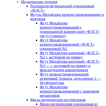
Медицинские изделия
Респиратор медицинский одноразовый
«ФЭСТ»
Жгуты Михайлова кровоостанавливающие и
венозные
Жгут Михайлова
кровоостанавливающий с
дозированной компрессией «ФЭСТ»
(жгут-турникет)
Жгут Михайлова
кровоостанавливающий «ФЭСТ»
одноразовый №1
Жгут Михайлова венозный «ФЭСТ»
№2 с застёжкой на пряжку
Жгут Михайлова венозный «ФЭСТ»
№3 — с застежкой на пряжку и
фиксирующим наконечником
Жгут кровоостанавливающий
резиновый Эсмарха, исполнение 2 —
без фурнитуры
Жгут Михайлова
кровоостанавливающий с храповым
механизмом
Маска медицинская нестерильная
Маска медицинская одноразовая из