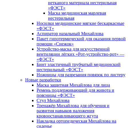
нетканого материала нестерильная
«ФЭСТ»
Маска медицинская марлевая
нестерильная
Носилки медицинские мягкие бескаркасные
«ФЭСТ»
Аспиратор назальный Михайлова
Пакет гипотермический для оказания первой
помощи «Снежок»
Устройство-маска для искусственной
вентиляции лёгких «Рот-устройство-рот» —
«ФЭСТ»
Бинт эластичный трубчатый медицинский
нестерильный «ФЭСТ»
Ножницы для разрезания повязок по листеру
Новые разработки
Маска защитная Михайлова для лица
Ремень поддерживающий для живота и
поясницы «ФЭСТ»
Стул Михайлова
Тренажёр Михайлова для обучения и
развития навыков наложения
кровоостанавливающего жгута
Накладка ортопедическая Михайлова на
сиденье