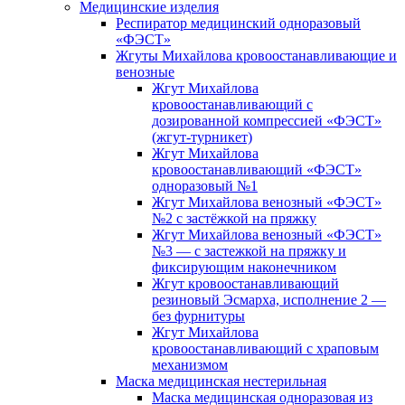
Медицинские изделия
Респиратор медицинский одноразовый
«ФЭСТ»
Жгуты Михайлова кровоостанавливающие и
венозные
Жгут Михайлова
кровоостанавливающий с
дозированной компрессией «ФЭСТ»
(жгут-турникет)
Жгут Михайлова
кровоостанавливающий «ФЭСТ»
одноразовый №1
Жгут Михайлова венозный «ФЭСТ»
№2 с застёжкой на пряжку
Жгут Михайлова венозный «ФЭСТ»
№3 — с застежкой на пряжку и
фиксирующим наконечником
Жгут кровоостанавливающий
резиновый Эсмарха, исполнение 2 —
без фурнитуры
Жгут Михайлова
кровоостанавливающий с храповым
механизмом
Маска медицинская нестерильная
Маска медицинская одноразовая из