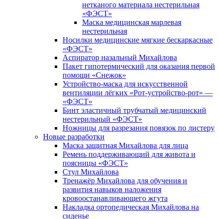
нетканого материала нестерильная
«ФЭСТ»
Маска медицинская марлевая
нестерильная
Носилки медицинские мягкие бескаркасные
«ФЭСТ»
Аспиратор назальный Михайлова
Пакет гипотермический для оказания первой
помощи «Снежок»
Устройство-маска для искусственной
вентиляции лёгких «Рот-устройство-рот» —
«ФЭСТ»
Бинт эластичный трубчатый медицинский
нестерильный «ФЭСТ»
Ножницы для разрезания повязок по листеру
Новые разработки
Маска защитная Михайлова для лица
Ремень поддерживающий для живота и
поясницы «ФЭСТ»
Стул Михайлова
Тренажёр Михайлова для обучения и
развития навыков наложения
кровоостанавливающего жгута
Накладка ортопедическая Михайлова на
сиденье