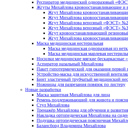
Респиратор медицинский одноразовый «ФЭС
Жгуты Михайлова кровоостанавливающие и 
Жгут Михайлова кровоостанавливающий
Жгут Михайлова кровоостанавливающ
Жгут Михайлова венозный «ФЭСТ» №2 с
Жгут Михайлова венозный «ФЭСТ» №3 
Жгут кровоостанавливающий резиновый
Жгут Михайлова кровоостанавливающи
Маска медицинская нестерильная
Маска медицинская одноразовая из нет
Маска медицинская марлевая нестериль
Носилки медицинские мягкие бескаркасные
Аспиратор назальный Михайлова
Пакет гипотермический для оказания перво
Устройство-маска для искусственной вентил
Бинт эластичный трубчатый медицинский н
Ножницы для разрезания повязок по листеру
Новые разработки
Маска защитная Михайлова для лица
Ремень поддерживающий для живота и пояс
Стул Михайлова
Тренажёр Михайлова для обучения и развити
Накладка ортопедическая Михайлова на сиде
Подушка ортопедическая поясничная Михайл
Балансборд Владимира Михайлова