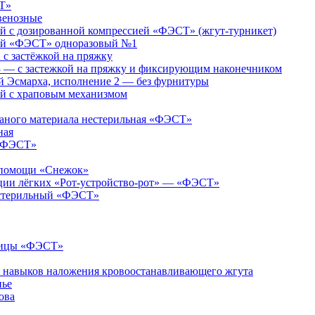
Т»
венозные
 с дозированной компрессией «ФЭСТ» (жгут-турникет)
ий «ФЭСТ» одноразовый №1
 застёжкой на пряжку
— с застежкой на пряжку и фиксирующим наконечником
 Эсмарха, исполнение 2 — без фурнитуры
й с храповым механизмом
каного материала нестерильная «ФЭСТ»
ная
 «ФЭСТ»
й помощи «Снежок»
яции лёгких «Рот-устройство-рот» — «ФЭСТ»
естерильный «ФЭСТ»
ницы «ФЭСТ»
я навыков наложения кровоостанавливающего жгута
нье
ова