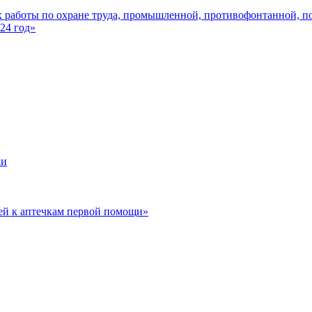
 работы по охране труда, промышленной, противофонтанной, по
24 год»
ки
ей к аптечкам первой помощи»