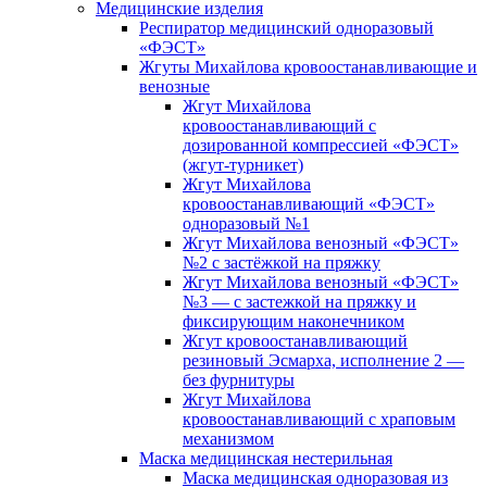
Медицинские изделия
Респиратор медицинский одноразовый
«ФЭСТ»
Жгуты Михайлова кровоостанавливающие и
венозные
Жгут Михайлова
кровоостанавливающий с
дозированной компрессией «ФЭСТ»
(жгут-турникет)
Жгут Михайлова
кровоостанавливающий «ФЭСТ»
одноразовый №1
Жгут Михайлова венозный «ФЭСТ»
№2 с застёжкой на пряжку
Жгут Михайлова венозный «ФЭСТ»
№3 — с застежкой на пряжку и
фиксирующим наконечником
Жгут кровоостанавливающий
резиновый Эсмарха, исполнение 2 —
без фурнитуры
Жгут Михайлова
кровоостанавливающий с храповым
механизмом
Маска медицинская нестерильная
Маска медицинская одноразовая из