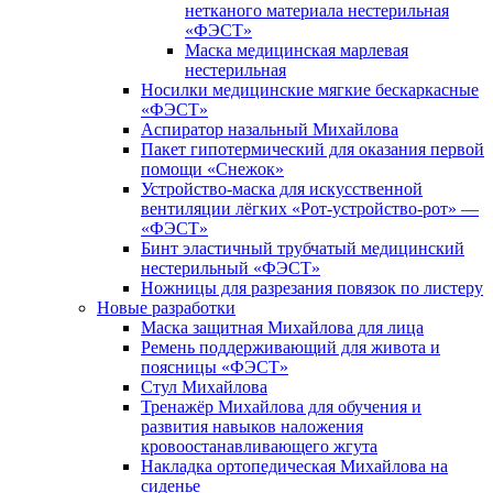
нетканого материала нестерильная
«ФЭСТ»
Маска медицинская марлевая
нестерильная
Носилки медицинские мягкие бескаркасные
«ФЭСТ»
Аспиратор назальный Михайлова
Пакет гипотермический для оказания первой
помощи «Снежок»
Устройство-маска для искусственной
вентиляции лёгких «Рот-устройство-рот» —
«ФЭСТ»
Бинт эластичный трубчатый медицинский
нестерильный «ФЭСТ»
Ножницы для разрезания повязок по листеру
Новые разработки
Маска защитная Михайлова для лица
Ремень поддерживающий для живота и
поясницы «ФЭСТ»
Стул Михайлова
Тренажёр Михайлова для обучения и
развития навыков наложения
кровоостанавливающего жгута
Накладка ортопедическая Михайлова на
сиденье