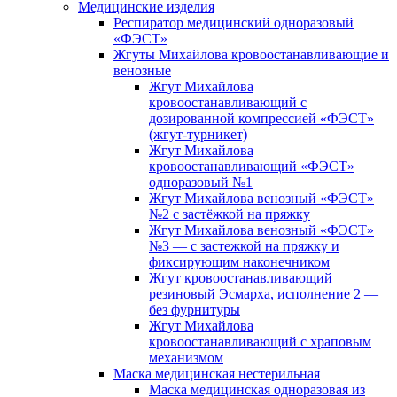
Медицинские изделия
Респиратор медицинский одноразовый
«ФЭСТ»
Жгуты Михайлова кровоостанавливающие и
венозные
Жгут Михайлова
кровоостанавливающий с
дозированной компрессией «ФЭСТ»
(жгут-турникет)
Жгут Михайлова
кровоостанавливающий «ФЭСТ»
одноразовый №1
Жгут Михайлова венозный «ФЭСТ»
№2 с застёжкой на пряжку
Жгут Михайлова венозный «ФЭСТ»
№3 — с застежкой на пряжку и
фиксирующим наконечником
Жгут кровоостанавливающий
резиновый Эсмарха, исполнение 2 —
без фурнитуры
Жгут Михайлова
кровоостанавливающий с храповым
механизмом
Маска медицинская нестерильная
Маска медицинская одноразовая из