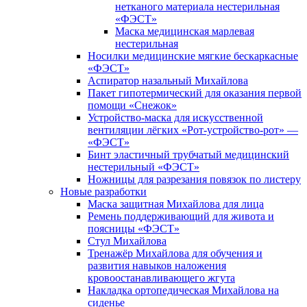
нетканого материала нестерильная
«ФЭСТ»
Маска медицинская марлевая
нестерильная
Носилки медицинские мягкие бескаркасные
«ФЭСТ»
Аспиратор назальный Михайлова
Пакет гипотермический для оказания первой
помощи «Снежок»
Устройство-маска для искусственной
вентиляции лёгких «Рот-устройство-рот» —
«ФЭСТ»
Бинт эластичный трубчатый медицинский
нестерильный «ФЭСТ»
Ножницы для разрезания повязок по листеру
Новые разработки
Маска защитная Михайлова для лица
Ремень поддерживающий для живота и
поясницы «ФЭСТ»
Стул Михайлова
Тренажёр Михайлова для обучения и
развития навыков наложения
кровоостанавливающего жгута
Накладка ортопедическая Михайлова на
сиденье