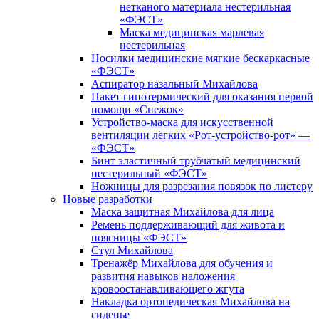
нетканого материала нестерильная
«ФЭСТ»
Маска медицинская марлевая
нестерильная
Носилки медицинские мягкие бескаркасные
«ФЭСТ»
Аспиратор назальный Михайлова
Пакет гипотермический для оказания первой
помощи «Снежок»
Устройство-маска для искусственной
вентиляции лёгких «Рот-устройство-рот» —
«ФЭСТ»
Бинт эластичный трубчатый медицинский
нестерильный «ФЭСТ»
Ножницы для разрезания повязок по листеру
Новые разработки
Маска защитная Михайлова для лица
Ремень поддерживающий для живота и
поясницы «ФЭСТ»
Стул Михайлова
Тренажёр Михайлова для обучения и
развития навыков наложения
кровоостанавливающего жгута
Накладка ортопедическая Михайлова на
сиденье