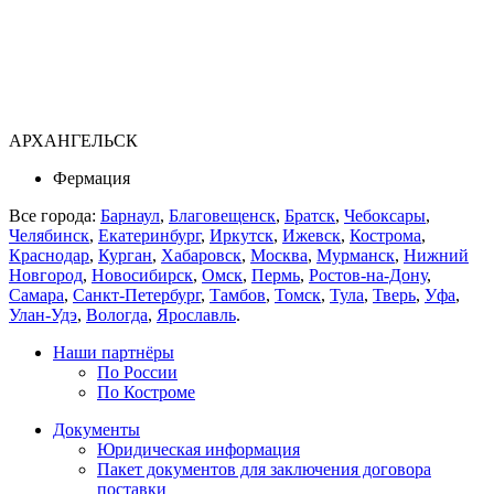
АРХАНГЕЛЬСК
Фермация
Все города:
Барнаул
,
Благовещенск
,
Братск
,
Чебоксары
,
Челябинск
,
Екатеринбург
,
Иркутск
,
Ижевск
,
Кострома
,
Краснодар
,
Курган
,
Хабаровск
,
Москва
,
Мурманск
,
Нижний
Новгород
,
Новосибирск
,
Омск
,
Пермь
,
Ростов-на-Дону
,
Самара
,
Санкт-Петербург
,
Тамбов
,
Томск
,
Тула
,
Тверь
,
Уфа
,
Улан-Удэ
,
Вологда
,
Ярославль
.
Наши партнёры
По России
По Костроме
Документы
Юридическая информация
Пакет документов для заключения договора
поставки