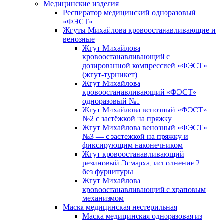
Медицинские изделия
Респиратор медицинский одноразовый
«ФЭСТ»
Жгуты Михайлова кровоостанавливающие и
венозные
Жгут Михайлова
кровоостанавливающий с
дозированной компрессией «ФЭСТ»
(жгут-турникет)
Жгут Михайлова
кровоостанавливающий «ФЭСТ»
одноразовый №1
Жгут Михайлова венозный «ФЭСТ»
№2 с застёжкой на пряжку
Жгут Михайлова венозный «ФЭСТ»
№3 — с застежкой на пряжку и
фиксирующим наконечником
Жгут кровоостанавливающий
резиновый Эсмарха, исполнение 2 —
без фурнитуры
Жгут Михайлова
кровоостанавливающий с храповым
механизмом
Маска медицинская нестерильная
Маска медицинская одноразовая из