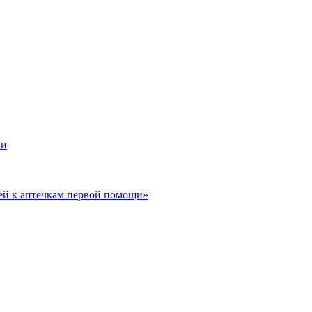
ки
ей к аптечкам первой помощи»