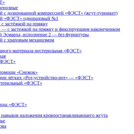
Т»
венозные
 с дозированной компрессией «ФЭСТ» (жгут-турникет)
ий «ФЭСТ» одноразовый №1
 застёжкой на пряжку
— с застежкой на пряжку и фиксирующим наконечником
 Эсмарха, исполнение 2 — без фурнитуры
й с храповым механизмом
каного материала нестерильная «ФЭСТ»
ная
 «ФЭСТ»
й помощи «Снежок»
яции лёгких «Рот-устройство-рот» — «ФЭСТ»
естерильный «ФЭСТ»
ницы «ФЭСТ»
я навыков наложения кровоостанавливающего жгута
нье
ова