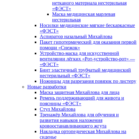
нетканого материала нестерильная
«ФЭСТ»
Маска медицинская марлевая
нестерильная
Носилки медицинские мягкие бескаркасные
«ФЭСТ»
Аспиратор назальный Михайлова
Пакет гипотермический для оказания первой
помощи «Снежок»
Устройство-маска для искусственной
вентиляции лёгких «Рот-устройство-рот» —
«ФЭСТ»
Бинт эластичный трубчатый медицинский
нестерильный «ФЭСТ»
Ножницы для разрезания повязок по листеру
Новые разработки
Маска защитная Михайлова для лица
Ремень поддерживающий для живота и
поясницы «ФЭСТ»
Стул Михайлова
Тренажёр Михайлова для обучения и
развития навыков наложения
кровоостанавливающего жгута
Накладка ортопедическая Михайлова на
сиденье