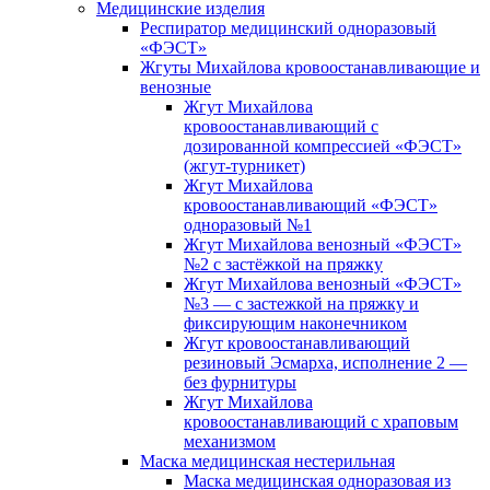
Медицинские изделия
Респиратор медицинский одноразовый
«ФЭСТ»
Жгуты Михайлова кровоостанавливающие и
венозные
Жгут Михайлова
кровоостанавливающий с
дозированной компрессией «ФЭСТ»
(жгут-турникет)
Жгут Михайлова
кровоостанавливающий «ФЭСТ»
одноразовый №1
Жгут Михайлова венозный «ФЭСТ»
№2 с застёжкой на пряжку
Жгут Михайлова венозный «ФЭСТ»
№3 — с застежкой на пряжку и
фиксирующим наконечником
Жгут кровоостанавливающий
резиновый Эсмарха, исполнение 2 —
без фурнитуры
Жгут Михайлова
кровоостанавливающий с храповым
механизмом
Маска медицинская нестерильная
Маска медицинская одноразовая из