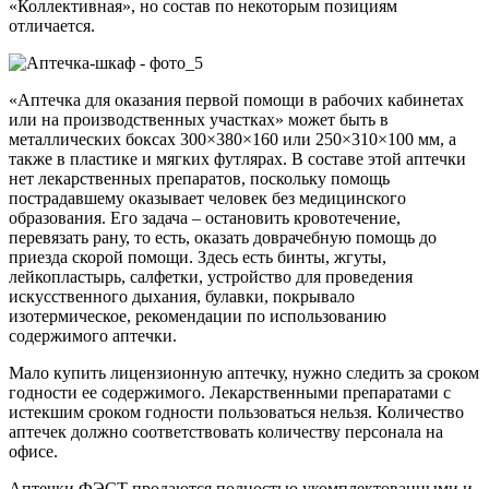
«Коллективная», но состав по некоторым позициям
отличается.
«Аптечка для оказания первой помощи в рабочих кабинетах
или на производственных участках» может быть в
металлических боксах 300×380×160 или 250×310×100 мм, а
также в пластике и мягких футлярах. В составе этой аптечки
нет лекарственных препаратов, поскольку помощь
пострадавшему оказывает человек без медицинского
образования. Его задача – остановить кровотечение,
перевязать рану, то есть, оказать доврачебную помощь до
приезда скорой помощи. Здесь есть бинты, жгуты,
лейкопластырь, салфетки, устройство для проведения
искусственного дыхания, булавки, покрывало
изотермическое, рекомендации по использованию
содержимого аптечки.
Мало купить лицензионную аптечку, нужно следить за сроком
годности ее содержимого. Лекарственными препаратами с
истекшим сроком годности пользоваться нельзя. Количество
аптечек должно соответствовать количеству персонала на
офисе.
Аптечки ФЭСТ продаются полностью укомплектованными и