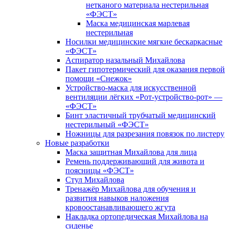
нетканого материала нестерильная
«ФЭСТ»
Маска медицинская марлевая
нестерильная
Носилки медицинские мягкие бескаркасные
«ФЭСТ»
Аспиратор назальный Михайлова
Пакет гипотермический для оказания первой
помощи «Снежок»
Устройство-маска для искусственной
вентиляции лёгких «Рот-устройство-рот» —
«ФЭСТ»
Бинт эластичный трубчатый медицинский
нестерильный «ФЭСТ»
Ножницы для разрезания повязок по листеру
Новые разработки
Маска защитная Михайлова для лица
Ремень поддерживающий для живота и
поясницы «ФЭСТ»
Стул Михайлова
Тренажёр Михайлова для обучения и
развития навыков наложения
кровоостанавливающего жгута
Накладка ортопедическая Михайлова на
сиденье