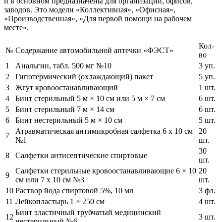
и в основном предназначены для организаций, офисов,
заводов. Это модели «Коллективная», «Офисная»,
«Производственная», «Для первой помощи на рабочем
месте».
Кол-
№
Содержание автомобильной аптечки «ФЭСТ»
во
1
Анальгин, табл. 500 мг №10
3 уп.
2
Гипотермический (охлаждающий) пакет
5 уп.
3
Жгут кровоостанавливающий
1 шт.
4
Бинт стерильный 5 м × 10 см или 5 м × 7 см
6 шт.
5
Бинт стерильный 7 м × 14 см
6 шт.
6
Бинт нестерильный 5 м × 10 см
5 шт.
Атравматическая антимикробная салфетка 6 x 10 см
20
7
№1
шт.
30
8
Салфетки антисептические спиртовые
шт.
Салфетки стерильные кровоостанавливающие 6 × 10
20
9
см или 7 x 10 см №3
шт.
10
Раствор йода спиртовой 5%, 10 мл
3 фл.
11
Лейкопластырь 1 × 250 см
4 шт.
Бинт эластичный трубчатый медицинский
12
3 шт.
нестерильный №6