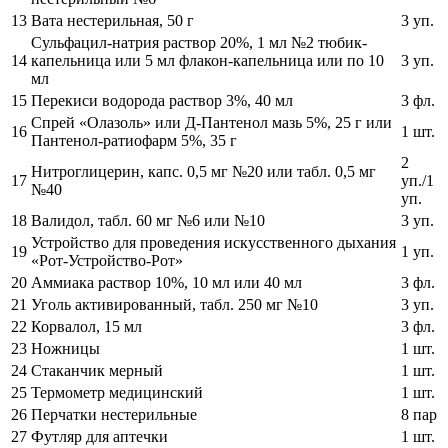
13
Вата нестерильная, 50 г
3 уп.
Сульфацил-натрия раствор 20%, 1 мл №2 тюбик-
14
капельница или 5 мл флакон-капельница или по 10
3 уп.
мл
15
Перекиси водорода раствор 3%, 40 мл
3 фл.
Спрей «Олазоль» или Д-Пантенол мазь 5%, 25 г или
16
1 шт.
Пантенол-ратиофарм 5%, 35 г
2
Нитроглицерин, капс. 0,5 мг №20 или табл. 0,5 мг
17
уп./1
№40
уп.
18
Валидол, табл. 60 мг №6 или №10
3 уп.
Устройство для проведения искусственного дыхания
19
1 уп.
«Рот-Устройство-Рот»
20
Аммиака раствор 10%, 10 мл или 40 мл
3 фл.
21
Уголь активированный, табл. 250 мг №10
3 уп.
22
Корвалол, 15 мл
3 фл.
23
Ножницы
1 шт.
24
Стаканчик мерный
1 шт.
25
Термометр медицинский
1 шт.
26
Перчатки нестерильные
8 пар
27
Футляр для аптечки
1 шт.