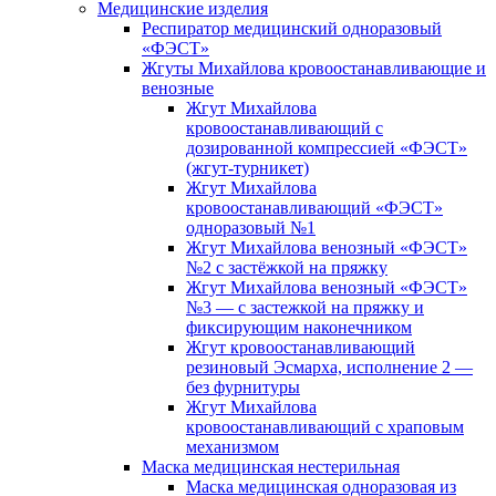
Медицинские изделия
Респиратор медицинский одноразовый
«ФЭСТ»
Жгуты Михайлова кровоостанавливающие и
венозные
Жгут Михайлова
кровоостанавливающий с
дозированной компрессией «ФЭСТ»
(жгут-турникет)
Жгут Михайлова
кровоостанавливающий «ФЭСТ»
одноразовый №1
Жгут Михайлова венозный «ФЭСТ»
№2 с застёжкой на пряжку
Жгут Михайлова венозный «ФЭСТ»
№3 — с застежкой на пряжку и
фиксирующим наконечником
Жгут кровоостанавливающий
резиновый Эсмарха, исполнение 2 —
без фурнитуры
Жгут Михайлова
кровоостанавливающий с храповым
механизмом
Маска медицинская нестерильная
Маска медицинская одноразовая из