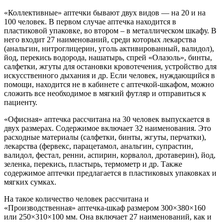
«Коллективные» аптечки бывают двух видов — на 20 и на
100 человек. В первом случае аптечка находится в
пластиковой упаковке, во втором – в металлическом шкафу. В
него входит 27 наименований, среди которых лекарства
(анальгин, нитроглицерин, уголь активированный, валидол),
йод, перекись водорода, нашатырь, спрей «Олазоль», бинты,
салфетки, жгуты для остановки кровотечения, устройство для
искусственного дыхания и др. Если человек, нуждающийся в
помощи, находится не в кабинете с аптечкой-шкафом, можно
сложить все необходимое в мягкий футляр и отправиться к
пациенту.
«Офисная» аптечка рассчитана на 30 человек выпускается в
двух размерах. Содержимое включает 32 наименования. Это
расходные материалы (салфетки, бинты, жгуты, перчатки),
лекарства (фервекс, парацетамол, анальгин, супрастин,
валидол, фестал, ренни, аспирин, корвалол, дротаверин), йод,
зеленка, перекись, пластырь, термометр и др. Также
содержимое аптечки предлагается в пластиковых упаковках и
мягких сумках.
На такое количество человек рассчитана и
«Производственная» аптечка-шкаф размером 300×380×160
или 250×310×100 мм. Она включает 27 наименований, как и